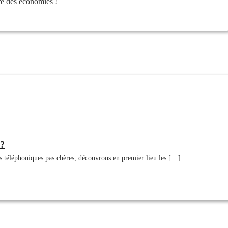
ire des économies !
 ?
es téléphoniques pas chères, découvrons en premier lieu les […]