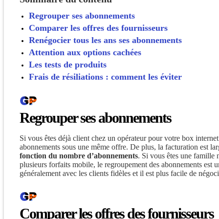
Regrouper ses abonnements
Comparer les offres des fournisseurs
Renégocier tous les ans ses abonnements
Attention aux options cachées
Les tests de produits
Frais de résiliations : comment les éviter
Regrouper ses abonnements
Si vous êtes déjà client chez un opérateur pour votre box interne
abonnements sous une même offre. De plus, la facturation est la
fonction du nombre d’abonnements
. Si vous êtes une famille
plusieurs forfaits mobile, le regroupement des abonnements est u
généralement avec les clients fidèles et il est plus facile de négoci
Comparer les offres des fournisseurs