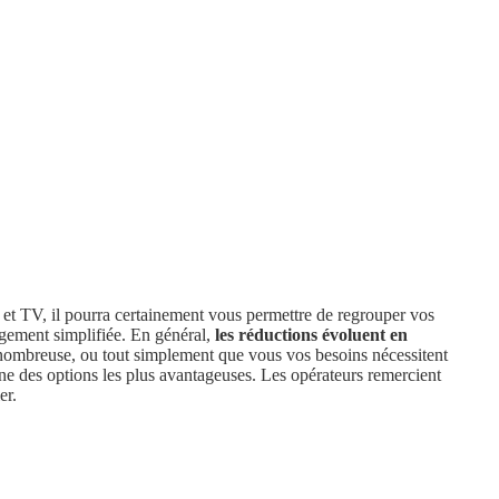
t et TV, il pourra certainement vous permettre de regrouper vos
rgement simplifiée. En général,
les réductions évoluent en
 nombreuse, ou tout simplement que vous vos besoins nécessitent
ne des options les plus avantageuses. Les opérateurs remercient
er.