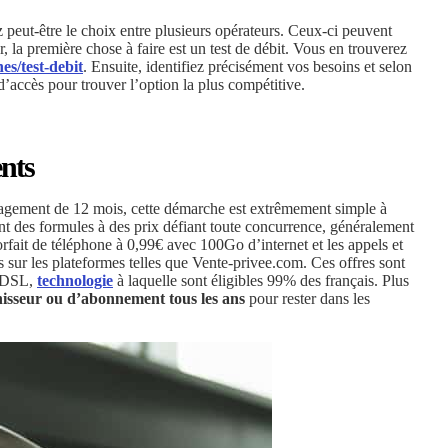
peut-être le choix entre plusieurs opérateurs. Ceux-ci peuvent
, la première chose à faire est un test de débit. Vous en trouverez
es/test-debit
. Ensuite, identifiez précisément vos besoins et selon
 d’accès pour trouver l’option la plus compétitive.
nts
agement de 12 mois, cette démarche est extrêmement simple à
ont des formules à des prix défiant toute concurrence, généralement
ait de téléphone à 0,99€ avec 100Go d’internet et les appels et
es sur les plateformes telles que Vente-privee.com. Ces offres sont
 ADSL,
technologie
à laquelle sont éligibles 99% des français. Plus
isseur ou d’abonnement tous les ans
pour rester dans les