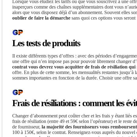
Lorsque vous étudiez les tarifs ou que vous souscrivez à une offr
inaperçues comme des chaînes supplémentaires dont vous n’auri
alors que vous disposez déjà d’un abonnement. Souvent elles sont
oublier de faire la démarche
sans quoi ces options vous seront 
Les tests de produits
Il existe différents types d’offres : avec des périodes d’engagem
une offre qui n’en impose pas pour pouvoir librement changer d’o
contrat vous devrez vous acquitter de frais de résiliation qu
offre. En plus de cette somme, les mensualités restantes jusqu’à l
sommes importantes en fonction de la durée. Choisir une offre sa
Frais de résiliations : comment les évi
Changer d’abonnement peut coûter cher et les frais y étant liés es
frais de résiliation (entre 49 et 59€ selon l’opérateur) et le re
de fournisseur,
la majorité des fournisseurs vous remboursent l
100 à 150€, selon le contrat. Renseignez-vous auprès du nouvel