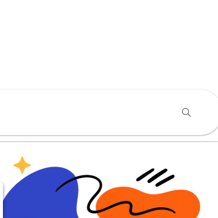
ue tout le monde puisse en profiter.
et internet ?