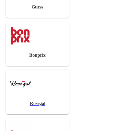
Guess
Bonprix
Rosegal